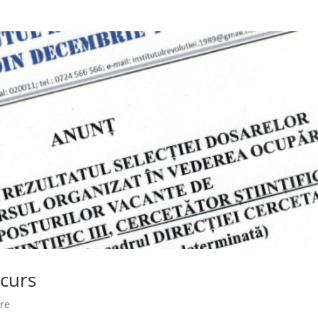
ncurs
ere