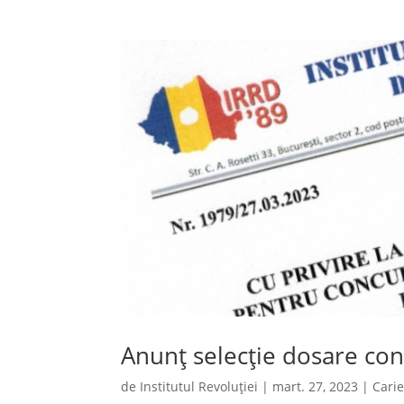
Anunț selecție dosare co
de
Institutul Revoluției
|
mart. 27, 2023
|
Cari