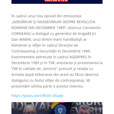
În cadrul unui nou episod din emisiunea
„ADEVĂRURI ȘI NEADEVĂRURI DESPRE REVOLUȚIA
ROMÂNĂ DIN DECEMBRIE 1989”, istoricul Constantin
CORNEANU a dialogat cu generalul de brigadă (r)
Dan MARIN, unul dintre marii handbaliști ai
României și ofițer în cadrul Direcției de
Contraspionaj a Securității în Decembrie 1989.
Evenimentele petrecute în cadrul AGERPRES în
Decembrie 1989 și în TVR, arestarea și prezentarea la
TVR în calitate de „terorist”, precum și relația cu
Armata după eliberarea din arest au făcut obiectul
dialogului cu fostul ofițer de contraspionaj. Vă
prezentăm ultima parte a acestui interviu.
https://youtu.be/OfhDn-d5xq0