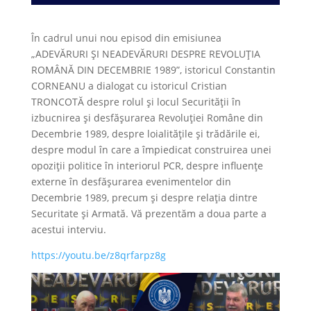
În cadrul unui nou episod din emisiunea
„ADEVĂRURI ȘI NEADEVĂRURI DESPRE REVOLUȚIA
ROMÂNĂ DIN DECEMBRIE 1989”, istoricul Constantin
CORNEANU a dialogat cu istoricul Cristian
TRONCOTĂ despre rolul și locul Securității în
izbucnirea și desfășurarea Revoluției Române din
Decembrie 1989, despre loialitățile și trădările ei,
despre modul în care a împiedicat construirea unei
opoziții politice în interiorul PCR, despre influențe
externe în desfășurarea evenimentelor din
Decembrie 1989, precum și despre relația dintre
Securitate și Armată. Vă prezentăm a doua parte a
acestui interviu.
https://youtu.be/z8qrfarpz8g