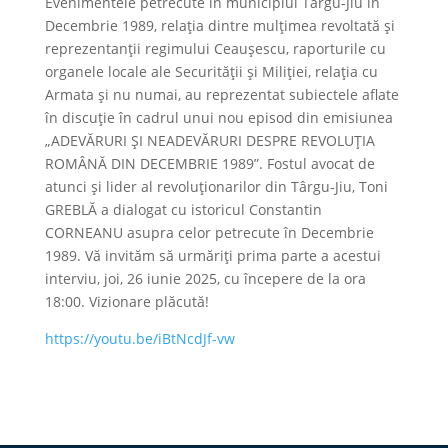
Evenimentele petrecute în municipiul Târgu-Jiu în
Decembrie 1989, relația dintre mulțimea revoltată și
reprezentanții regimului Ceaușescu, raporturile cu
organele locale ale Securității și Miliției, relația cu
Armata și nu numai, au reprezentat subiectele aflate
în discuție în cadrul unui nou episod din emisiunea
„ADEVĂRURI ȘI NEADEVĂRURI DESPRE REVOLUȚIA
ROMÂNĂ DIN DECEMBRIE 1989”. Fostul avocat de
atunci și lider al revoluționarilor din Târgu-Jiu, Toni
GREBLĂ a dialogat cu istoricul Constantin
CORNEANU asupra celor petrecute în Decembrie
1989. Vă invităm să urmăriți prima parte a acestui
interviu, joi, 26 iunie 2025, cu începere de la ora
18:00. Vizionare plăcută!
https://youtu.be/iBtNcdJf-vw