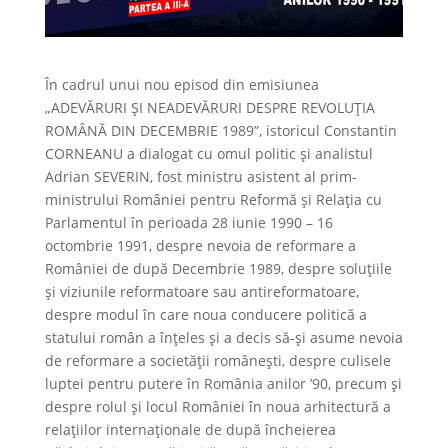
În cadrul unui nou episod din emisiunea
„ADEVĂRURI ȘI NEADEVĂRURI DESPRE REVOLUȚIA
ROMÂNĂ DIN DECEMBRIE 1989”, istoricul Constantin
CORNEANU a dialogat cu omul politic și analistul
Adrian SEVERIN, fost ministru asistent al prim-
ministrului României pentru Reformă și Relația cu
Parlamentul în perioada 28 iunie 1990 – 16
octombrie 1991, despre nevoia de reformare a
României de după Decembrie 1989, despre soluțiile
și viziunile reformatoare sau antireformatoare,
despre modul în care noua conducere politică a
statului român a înțeles și a decis să-și asume nevoia
de reformare a societății românești, despre culisele
luptei pentru putere în România anilor ’90, precum și
despre rolul și locul României în noua arhitectură a
relațiilor internaționale de după încheierea