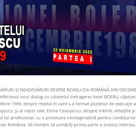
ADEVĂRURI ȘI NEADEVĂRURI DESPRE REVOLUȚIA ROMÂNĂ DIN DECEM
fitrionul unui dialog cu colonelul (retragere) Ionel BOERU, căpitan
mbrie 1989, despre modul în care s-a format plutonul de execuție a
escu, și al soției sale, Elena Ceaușescu, despre trăirile, emoțiile și
tinul lor profesional, cu o provocare neimaginabilă pentru condiția lo
liste România. Vă invităm să urmăriți prima parte a acestui interviu, 
.