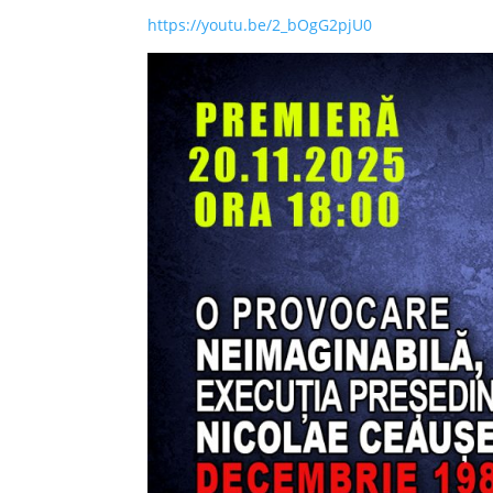
https://youtu.be/2_bOgG2pjU0