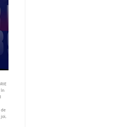
BRIE
 în
l
r de
joi,