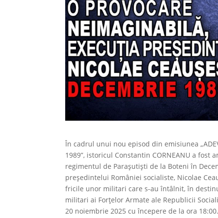
În cadrul unui nou episod din emisiunea „
1989”, istoricul Constantin CORNEANU a fost am
regimentul de Parașutiști de la Boteni în Dece
președintelui României socialiste, Nicolae Ceauș
fricile unor militari care s-au întâlnit, în des
militari ai Forțelor Armate ale Republicii Socia
20 noiembrie 2025 cu începere de la ora 18:00