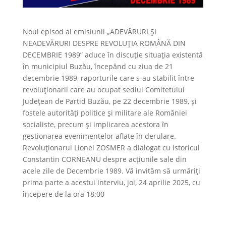
Noul episod al emisiunii „ADEVĂRURI ȘI
NEADEVĂRURI DESPRE REVOLUȚIA ROMÂNĂ DIN
DECEMBRIE 1989” aduce în discuție situația existentă
în municipiul Buzău, începând cu ziua de 21
decembrie 1989, raporturile care s-au stabilit între
revoluționarii care au ocupat sediul Comitetului
Județean de Partid Buzău, pe 22 decembrie 1989, și
fostele autorități politice și militare ale României
socialiste, precum și implicarea acestora în
gestionarea evenimentelor aflate în derulare.
Revoluționarul Lionel ZOSMER a dialogat cu istoricul
Constantin CORNEANU despre acțiunile sale din
acele zile de Decembrie 1989. Vă invităm să urmăriți
prima parte a acestui interviu, joi, 24 aprilie 2025, cu
începere de la ora
18:00