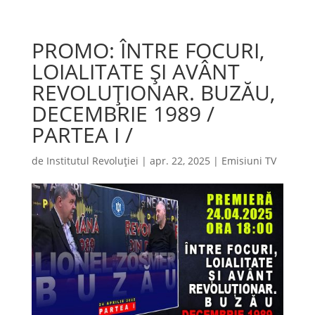
PROMO: ÎNTRE FOCURI,
LOIALITATE ȘI AVÂNT
REVOLUȚIONAR. BUZĂU,
DECEMBRIE 1989 /
PARTEA I /
de
Institutul Revoluției
|
apr. 22, 2025
|
Emisiuni TV