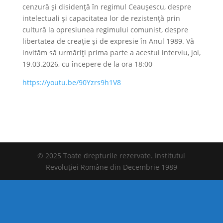
cenzură și disidență în regimul Ceaușescu, despre
intelectuali și capacitatea lor de rezistență prin
cultură la opresiunea regimului comunist, despre
libertatea de creație și de expresie în Anul 1989. Vă
invităm să urmăriți prima parte a acestui interviu, joi,
19.03.2026, cu începere de la ora 18:00
https://youtu.be/90Yzrs9h1V8
© 2025 Toate drepturile rezervate. Institutul
Revoluției Române din Decembrie 1989