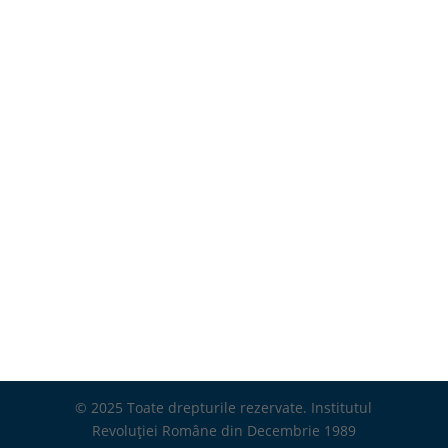
© 2025 Toate drepturile rezervate. Institutul
Revoluției Române din Decembrie 1989