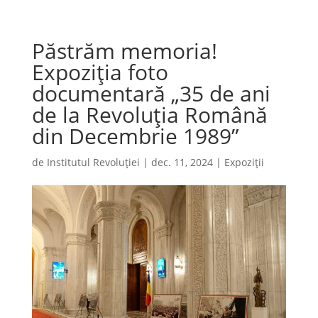
Păstrăm memoria!
Expoziția foto
documentară „35 de ani
de la Revoluția Română
din Decembrie 1989”
de
Institutul Revoluției
|
dec. 11, 2024
|
Expoziții