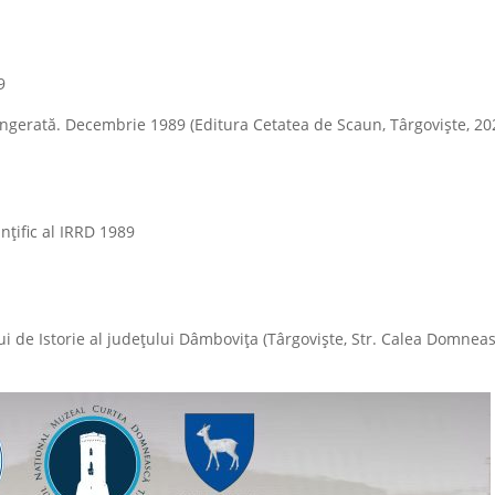
9
ângerată. Decembrie 1989 (Editura Cetatea de Scaun, Târgoviște, 20
nțific al IRRD 1989
 de Istorie al județului Dâmbovița (Târgovişte, Str. Calea Domneas