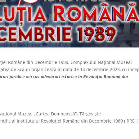
oluției Române din Decembrie 1989, Complexului Național Muzeal
tatea de Scaun organizează în data de 14 decembrie 2023, cu înce
ruri juridice versus adevăruri istorice în Revoluția Română din
Național Muzeal „Curtea Domnească”- Târgoviște
ințific al Institutului Revoluției Române din Decembrie 1989 (IRRD 