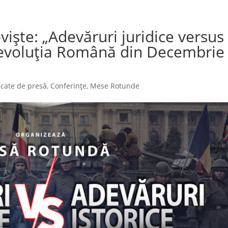
iște: „Adevăruri juridice versus
 Revoluția Română din Decembrie
cate de presă
,
Conferințe
,
Mese Rotunde