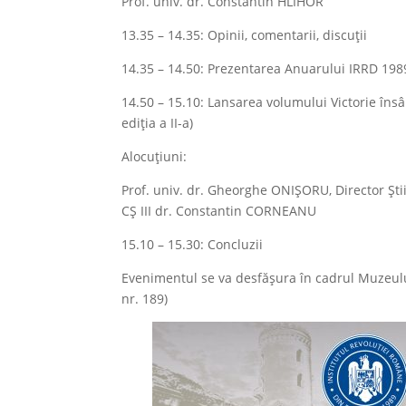
Prof. univ. dr. Constantin HLIHOR
13.35 – 14.35: Opinii, comentarii, discuții
14.35 – 14.50: Prezentarea Anuarului IRRD 198
14.50 – 15.10: Lansarea volumului Victorie îns
ediția a II-a)
Alocuțiuni:
Prof. univ. dr. Gheorghe ONIȘORU, Director Știi
CȘ III dr. Constantin CORNEANU
15.10 – 15.30: Concluzii
Evenimentul se va desfășura în cadrul Muzeului
nr. 189)