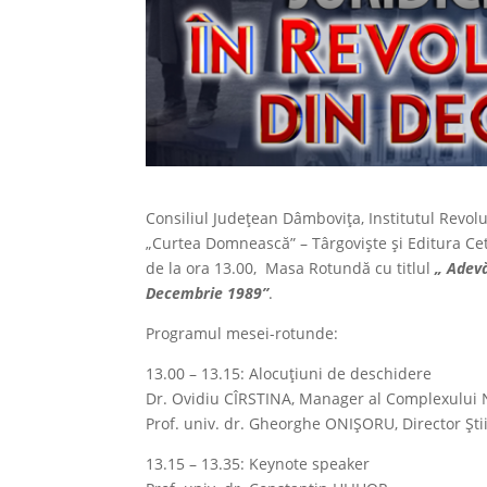
Consiliul Județean Dâmbovița, Institutul Rev
„Curtea Domnească” – Târgoviște și Editura Ce
de la ora 13.00, Masa Rotundă cu titlul
„ Adevă
Decembrie 1989”
.
Programul mesei-rotunde:
13.00 – 13.15: Alocuțiuni de deschidere
Dr. Ovidiu CÎRSTINA, Manager al Complexului 
Prof. univ. dr. Gheorghe ONIȘORU, Director Ști
13.15 – 13.35: Keynote speaker