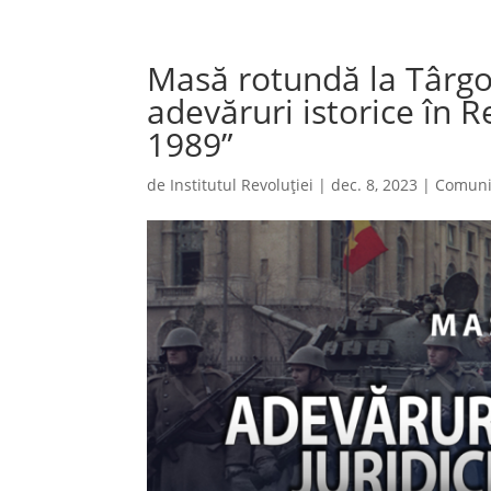
Masă rotundă la Târgov
adevăruri istorice în
1989”
de
Institutul Revoluției
|
dec. 8, 2023
|
Comuni