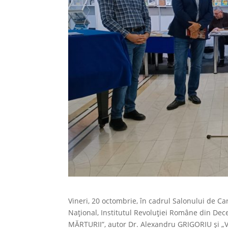
Vineri, 20 octombrie, în cadrul Salonului de Ca
Național, Institutul Revoluției Române din D
MĂRTURII”, autor Dr. Alexandru GRIGORIU și