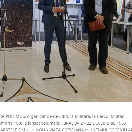
rte POLEMOS, organizat de de Editura Militară, la Cercul Militar
ecembrie 1989 a lansat volumele: „BRAȘOV 21-22 DECEMBRIE 1989
 „VÂRSTELE OMULUI NOU – VIAȚA COTIDIANĂ ÎN ULTIMUL DECENIU A