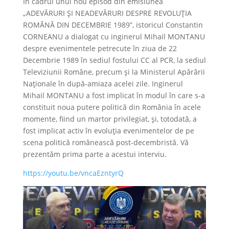
În cadrul unui nou episod din emisiunea
„ADEVĂRURI ȘI NEADEVĂRURI DESPRE REVOLUȚIA
ROMÂNĂ DIN DECEMBRIE 1989”, istoricul Constantin
CORNEANU a dialogat cu inginerul Mihail MONTANU
despre evenimentele petrecute în ziua de 22
Decembrie 1989 în sediul fostului CC al PCR, la sediul
Televiziunii Române, precum și la Ministerul Apărării
Naționale în după-amiaza acelei zile. Inginerul
Mihail MONTANU a fost implicat în modul în care s-a
constituit noua putere politică din România în acele
momente, fiind un martor privilegiat, și, totodată, a
fost implicat activ în evoluția evenimentelor de pe
scena politică românească post-decembristă. Vă
prezentăm prima parte a acestui interviu.
https://youtu.be/vncaEzntyrQ