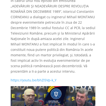
În cadrul unui nou episod din emisiunea
„ADEVĂRURI ȘI NEADEVĂRURI DESPRE REVOLUȚIA
ROMÂNĂ DIN DECEMBRIE 1989”, istoricul Constantin
CORNEANU a dialogat cu inginerul Mihail MONTANU
despre evenimentele petrecute în ziua de 22
Decembrie 1989 în sediul fostului CC al PCR, la sediul
Televiziunii Române, precum și la Ministerul Apărării
Naționale în după-amiaza acelei zile. Inginerul
Mihail MONTANU a fost implicat în modul în care s-a
constituit noua putere politică din România în acele
momente, fiind un martor privilegiat, și, totodată, a
fost implicat activ în evoluția evenimentelor de pe
scena politică românească post-decembristă. Vă
prezentăm a II-a parte a acestui interviu.
https://youtu.be/bhZl5Vp-k_Y