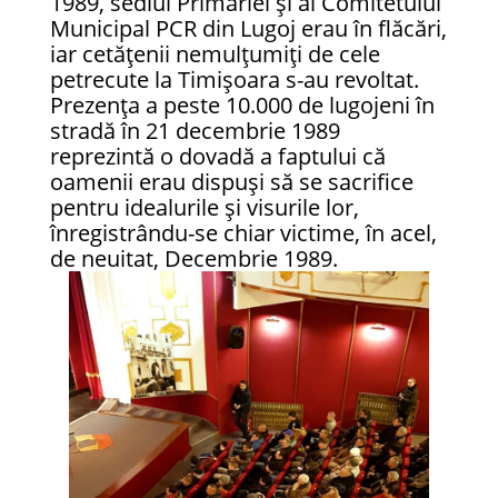
1989, sediul Primăriei şi al Comitetului
Municipal PCR din Lugoj erau în flăcări,
iar cetățenii nemulțumiți de cele
petrecute la Timișoara s-au revoltat.
Prezența a peste 10.000 de lugojeni în
stradă în 21 decembrie 1989
reprezintă o dovadă a faptului că
oamenii erau dispuși să se sacrifice
pentru idealurile și visurile lor,
înregistrându-se chiar victime, în acel,
de neuitat, Decembrie 1989.