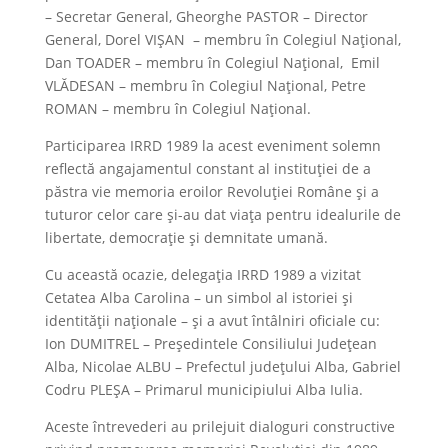
– Secretar General, Gheorghe PASTOR – Director
General, Dorel VIȘAN – membru în Colegiul Național,
Dan TOADER – membru în Colegiul Național, Emil
VLĂDESAN – membru în Colegiul Național, Petre
ROMAN – membru în Colegiul Național.
Participarea IRRD 1989 la acest eveniment solemn
reflectă angajamentul constant al instituției de a
păstra vie memoria eroilor Revoluției Române și a
tuturor celor care și-au dat viața pentru idealurile de
libertate, democrație și demnitate umană.
Cu această ocazie, delegația IRRD 1989 a vizitat
Cetatea Alba Carolina – un simbol al istoriei și
identității naționale – și a avut întâlniri oficiale cu:
Ion DUMITREL – Președintele Consiliului Județean
Alba, Nicolae ALBU – Prefectul județului Alba, Gabriel
Codru PLEȘA – Primarul municipiului Alba Iulia.
Aceste întrevederi au prilejuit dialoguri constructive