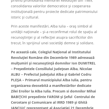
privind promovarea memoriei Revoluției din 1989,
consolidarea valorilor democratice și cooperarea
instituțională pentru proiecte dedicate patrimoniului
istoric și cultural.
Prin aceste manifestări, Alba Iulia – oraș simbol al
unității naționale – și-a reconfirmat rolul de spațiu al
recunoștinței și al reflecției asupra sacrificiilor din
trecut, în sprijinul unei societăți demne și solidare.
Pe această cale, Colegiul Național al Institutului
Revoluției Române din Decembrie 1989 adresează
mulțumiri și recunoștință domnilor Ion DUMITREL
– Președintele Consiliului Județean Alba, Nicolae
ALBU – Prefectul județului Alba și Gabriel Codru
PLEȘA – Primarul municipiului Alba Iulia, pentru
organizarea deosebită a manifestărilor dedicate
Zilei Eroilor la Alba Iulia. Precum si domnilor Mihai
BABIȚCHI președinte FAROM și Șeful Centrului de
Cercetare și Comunicare al IRRD 1989 și Ghită
IANCIUC reprezentant al Asociației 21 Decembrie