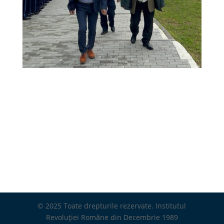
© 2025 Toate drepturile rezervate. Institutul
Revoluției Române din Decembrie 1989