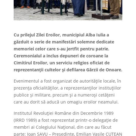
Cu prilejul Zilei Eroilor, municipiul Alba Iulia a
găzduit o serie de manifestări solemne dedicate
memoriei celor care s-au jertfit pentru patrie.
Ceremonialul a inclus depuneri de coroane la
Cimitirul Eroilor, un serviciu religios oficiat de
reprezentanții cultelor și defilarea Gărzii de Onoare.
Evenimentul a fost organizat de autoritățile locale, în
prezența oficialităților, a reprezentanților instituțiilor
publice și militare, precum și a numeroși cetățeni
care au dorit să aducă un omagiu eroilor neamului.
Institutul Revoluției Române din Decembrie 1989
(IRRD 1989) a fost reprezentat printr-o delegație de
membri ai Colegiului Național, din care au făcut
parte: Ioan SAVU – Președinte, Emilian Vasile CUTEAN