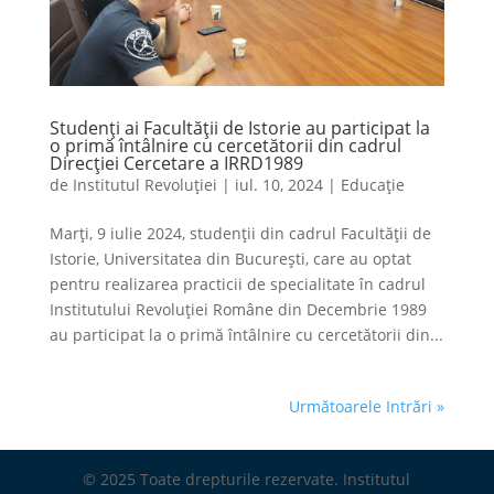
Studenți ai Facultății de Istorie au participat la
o primă întâlnire cu cercetătorii din cadrul
Direcției Cercetare a IRRD1989
de
Institutul Revoluției
|
iul. 10, 2024
|
Educație
Marți, 9 iulie 2024, studenții din cadrul Facultății de
Istorie, Universitatea din București, care au optat
pentru realizarea practicii de specialitate în cadrul
Institutului Revoluției Române din Decembrie 1989
au participat la o primă întâlnire cu cercetătorii din...
Următoarele Intrări »
© 2025 Toate drepturile rezervate. Institutul