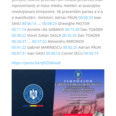
reprezentanți ai mass-media, membri ai asociaților
revoluționare timișorene. Vă prezentăm partea a V-a
a manifestării. Vorbitori: Adrian PĂUN
00:00:33
Ioan
SAVU
00:06:13
….
00:08:23
Gheorghe PASTOR
00:11:14
Annelie Ute GABANYI
00:15:39
Dan TOADER
00:30:22
Viorel Zoltan SASCA
00:32:30
Dan TOADER
00:34:37
….
00:37:52
Alexandru MIRONOV
00:41:22
Gabriel MARINESCU
00:42:25
Adrian PĂUN
00:47:31
Ioan SAVU
00:49:23
Cornel SECU
00:50:19
https://youtu.be/qftZlSkVvaE