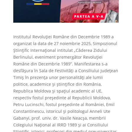
Institutul Revoluției Române din Decembrie 1989 a
organizat la data de 27 noiembrie 2025, Simpozionul
Științific Internațional intitulat „Căderea Zidului
Berlinului, eveniment premergător Revoluției
Române din Decembrie 1989”. Manifestarea s-a
desfășura în Sala de Festivități a Consiliului Județean
Timiș în prezența unor personalități ale lumii
politice, academice și științifice din România,
Republica Moldova și spațiul academic al UE,
respectiv fostul președinte al Republicii Moldova,
Petru Lucinschi, fostul președinte al României, Emil
Constantinescu, istoricul și politologul Anneli Ute
Gabanyi, prof. univ. dr. Vasile Neacșa, membrii
Colegiului Național al IRRD 1989 și ai Consiliului
Științific, istorici, profesori din mediul preuniversitar,