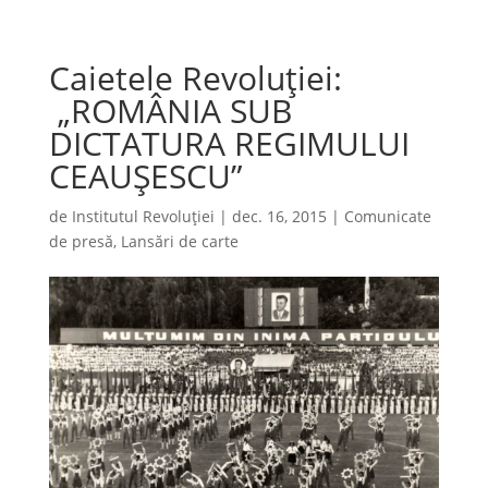
Caietele Revoluției:
„ROMÂNIA SUB
DICTATURA REGIMULUI
CEAUȘESCU”
de
Institutul Revoluției
|
dec. 16, 2015
|
Comunicate
de presă
,
Lansări de carte