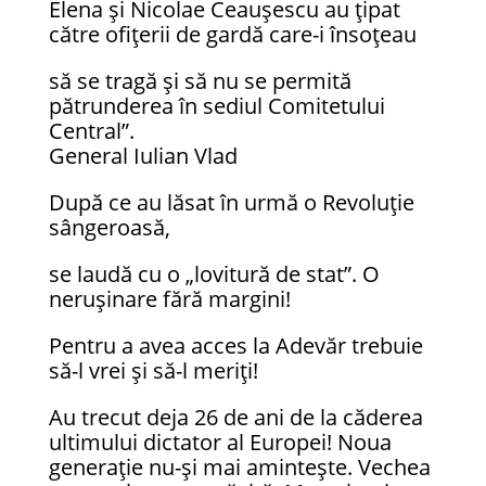
Elena şi Nicolae Ceauşescu au ţipat
către ofiţerii de gardă care-i însoţeau
să se tragă şi să nu se permită
pătrunderea în sediul Comitetului
Central”.
General Iulian Vlad
După ce au lăsat în urmă o Revoluție
sângeroasă,
se laudă cu o „lovitură de stat”. O
nerușinare fără margini!
Pentru a avea acces la Adevăr trebuie
să-l vrei și să-l meriți!
Au trecut deja 26 de ani de la căderea
ultimului dictator al Europei! Noua
generație nu-și mai amintește. Vechea