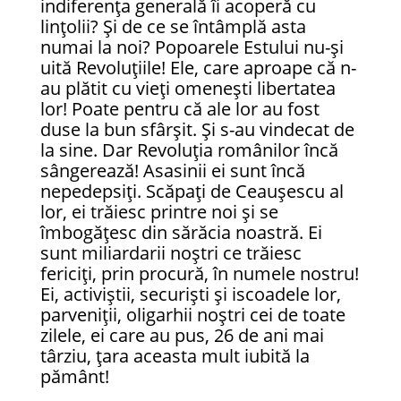
indiferența generală îi acoperă cu
lințolii? Și de ce se întâmplă asta
numai la noi? Popoarele Estului nu-și
uită Revoluțiile! Ele, care aproape că n-
au plătit cu vieți omenești libertatea
lor! Poate pentru că ale lor au fost
duse la bun sfârșit. Și s-au vindecat de
la sine. Dar Revoluția românilor încă
sângerează! Asasinii ei sunt încă
nepedepsiți. Scăpați de Ceaușescu al
lor, ei trăiesc printre noi și se
îmbogățesc din sărăcia noastră. Ei
sunt miliardarii noștri ce trăiesc
fericiți, prin procură, în numele nostru!
Ei, activiștii, securiști și iscoadele lor,
parveniții, oligarhii noștri cei de toate
zilele, ei care au pus, 26 de ani mai
târziu, țara aceasta mult iubită la
pământ!