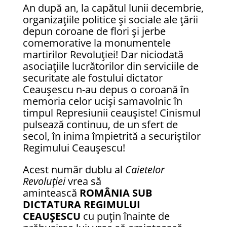
An după an, la capătul lunii decembrie,
organizațiile politice și sociale ale țării
depun coroane de flori și jerbe
comemorative la monumentele
martirilor Revoluției! Dar niciodată
asociațiile lucrătorilor din serviciile de
securitate ale fostului dictator
Ceaușescu n-au depus o coroană în
memoria celor uciși samavolnic în
timpul Represiunii ceaușiste! Cinismul
pulsează continuu, de un sfert de
secol, în inima împietrită a securiștilor
Regimului Ceaușescu!
Acest număr dublu al
Caietelor
Revoluției
vrea să
amintească
ROMÂNIA SUB
DICTATURA REGIMULUI
CEAUȘESCU
cu puțin înainte de