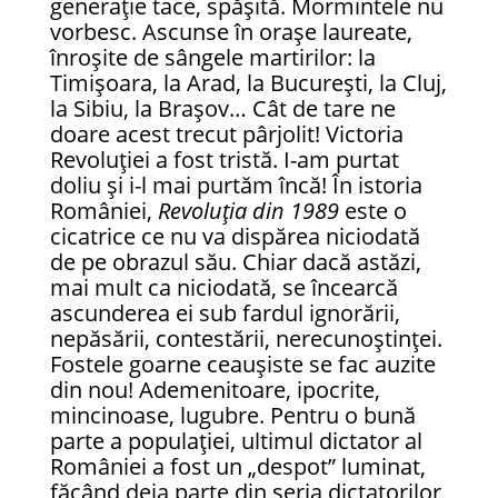
generație tace, spășită. Mormintele nu
vorbesc. Ascunse în orașe laureate,
înroșite de sângele martirilor: la
Timișoara, la Arad, la București, la Cluj,
la Sibiu, la Brașov… Cât de tare ne
doare acest trecut pârjolit! Victoria
Revoluției a fost tristă. I-am purtat
doliu și i-l mai purtăm încă! În istoria
României,
Revoluția din 1989
este o
cicatrice ce nu va dispărea niciodată
de pe obrazul său. Chiar dacă astăzi,
mai mult ca niciodată, se încearcă
ascunderea ei sub fardul ignorării,
nepăsării, contestării, nerecunoștinței.
Fostele goarne ceaușiste se fac auzite
din nou! Ademenitoare, ipocrite,
mincinoase, lugubre. Pentru o bună
parte a populației, ultimul dictator al
României a fost un „despot” luminat,
făcând deja parte din seria dictatorilor