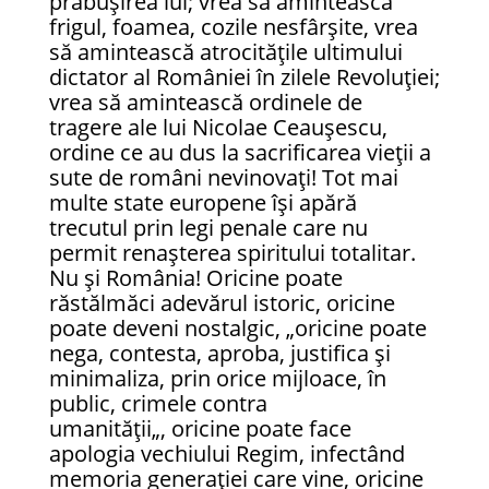
prăbușirea lui; vrea să amintească
frigul, foamea, cozile nesfârșite, vrea
să amintească atrocitățile ultimului
dictator al României în zilele Revoluției;
vrea să amintească ordinele de
tragere ale lui Nicolae Ceaușescu,
ordine ce au dus la sacrificarea vieții a
sute de români nevinovați! Tot mai
multe state europene își apără
trecutul prin legi penale care nu
permit renașterea spiritului totalitar.
Nu și România! Oricine poate
răstălmăci adevărul istoric, oricine
poate deveni nostalgic, „oricine poate
nega, contesta, aproba, justifica și
minimaliza, prin orice mijloace, în
public, crimele contra
umanității„, oricine poate face
apologia vechiului Regim, infectând
memoria generației care vine, oricine