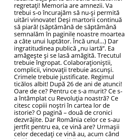
regretaţi! Memoria are amnezii. Va
trebui s-o încurajăm să nu-și permită
uitări vinovate! Deși martorii continuă
să piară! (săptămână de săptămână
semnalăm în paginile noastre moartea
a câte unui luptător. Încă unul…) Dar
ingratitudinea publică „nu iartă”. Ea
amăgește și se lasă amăgită. Trecutul
trebuie îngropat. Colaboraționiștii,
complicii, vinovații trebuie ascunși.
Crimele trebuie justificate. Regimul
ticălos albit! După 26 de ani de atunci!
Oare de ce? Pentru ce s-a murit? Ce s-
a întâmplat cu Revoluția noastră? Ce
citesc copiii noștri în cartea lor de
istorie? O pagină – două de cronici
dezvrăjite. Dar România celor ce s-au
jertfit pentru ea, ce vină are? Urmașii
celor decedați ce vină au, acum când