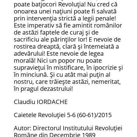
poate batjocori Revoluția! Nu cred că
onoarea unei națiuni poate fi salvată
prin intervenția strictă a legii penale!
Este imperativ să fie amintit românilor
de astăzi faptele de curaj și de
sacrificiu ale părinților lor! E nevoie de
rostirea dreaptă, clară și întemeiată a
adevărului! Este nevoie de legea
morală! Nici un popor nu poate
supraviețui în mistificare, în ipocrizie și
în minciună. Și cu atât mai puțin al
nostru, care trăiește astăzi, nemeritat,
în pragul dezastrului!
Claudiu IORDACHE
Caietele Revoluţiei 5-6 (60-61)/2015
Autor: Directorul Institutului Revoluției
Române din Decembrie 1989