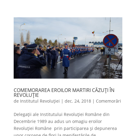
COMEMORAREA EROILOR MARTIRI CĂZUȚI ÎN
REVOLUȚIE
de
Institutul Revoluției
|
dec. 24, 2018
|
Comemorări
Delegații ale Institutului Revoluției Române din
Decembrie 1989 au adus un omagiu eroilor
Revoluției Române prin participarea și depunerea
unor coroane de flori la menifestările de