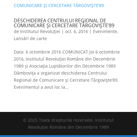
DESCHIDEREA CENTRULUI REGIONAL DE
COMUNICARE ȘI CERCETARE TÂRGOVIȘTE’89
de
Institutul Revoluției
|
oct. 6, 2016
|
Evenimente
,
Lansări de carte
Data: 6 octombrie 2016 COMUNICAT Joi 6 octombrie
2016, Institutul Revoluției Române din Decembrie
1989 și Asociația Luptătorilor din Decembrie 1989
Dâmbovița a organizat deschiderea Centrului
Regional de Comunicare și Cercetare Târgoviște’89.
Evenimentul a avut loc la...
© 2025 Toate drepturile rezervate. Institutul
Revoluției Române din Decembrie 1989