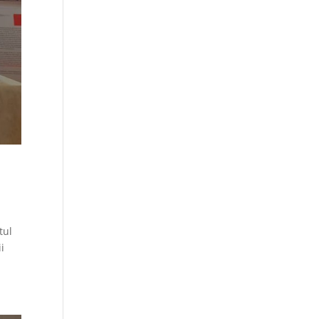
tul
i