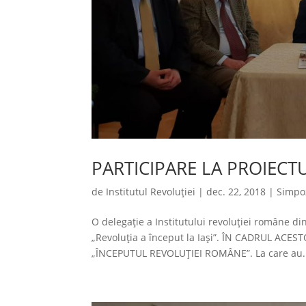
PARTICIPARE LA PROIECTU
de
Institutul Revoluției
|
dec. 22, 2018
|
Simpo
O delegație a Institutului revoluției române di
„Revoluția a început la Iași”. ÎN CADRUL AC
„ÎNCEPUTUL REVOLUȚIEI ROMÂNE”. La care au.