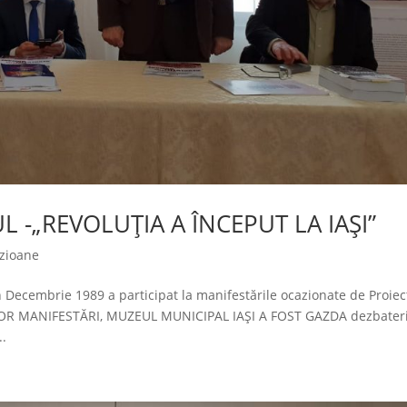
L -„REVOLUȚIA A ÎNCEPUT LA IAȘI”
zioane
n Decembrie 1989 a participat la manifestările ocazionate de Proiec
ESTOR MANIFESTĂRI, MUZEUL MUNICIPAL IAȘI A FOST GAZDA dezbateri
..