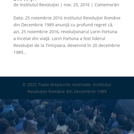
de
Institutul Revoluției
|
nov. 25, 2016
|
Comemorări
Data: 25 noiembrie 2016 Institutul Revoluţiei Române
din Decembrie 1989 anunță cu profund regret că,
azi, 25 noiembrie 2016, revoluționarul Lorin Fortuna
a încetat din viață. Lorin Fortuna a fost liderul
Revoluției de la Timișoara, devenind în 20 decembrie
1989...
© 2025 Toate drepturile rezervate. Institutul
Revoluției Române din Decembrie 1989