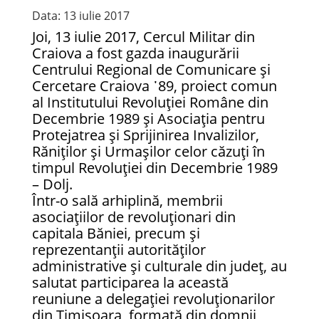
Data: 13 iulie 2017
Joi, 13 iulie 2017, Cercul Militar din
Craiova a fost gazda inaugurării
Centrului Regional de Comunicare și
Cercetare Craiova ᾿89, proiect comun
al Institutului Revoluției Române din
Decembrie 1989 și Asociația pentru
Protejatrea și Sprijinirea Invalizilor,
Răniților și Urmașilor celor căzuți în
timpul Revoluției din Decembrie 1989
– Dolj.
Într-o sală arhiplină, membrii
asociațiilor de revoluționari din
capitala Băniei, precum și
reprezentanții autorităților
administrative și culturale din județ, au
salutat participarea la această
reuniune a delegației revoluționarilor
din Timișoara, formată din domnii