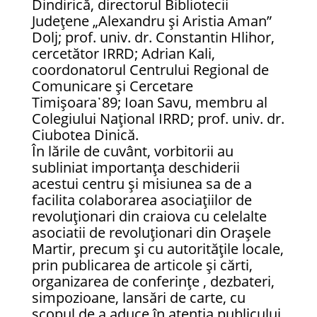
Dindirică, directorul Bibliotecii
Județene „Alexandru și Aristia Aman”
Dolj; prof. univ. dr. Constantin Hlihor,
cercetător IRRD; Adrian Kali,
coordonatorul Centrului Regional de
Comunicare și Cercetare
Timișoara᾿89; Ioan Savu, membru al
Colegiului Național IRRD; prof. univ. dr.
Ciubotea Dinică.
În lările de cuvânt, vorbitorii au
subliniat importanța deschiderii
acestui centru și misiunea sa de a
facilita colaborarea asociațiilor de
revoluționari din craiova cu celelalte
asociatii de revoluționari din Orașele
Martir, precum și cu autoritățile locale,
prin publicarea de articole și cărti,
organizarea de conferințe , dezbateri,
simpozioane, lansări de carte, cu
scopul de a aduce în atenția publicului