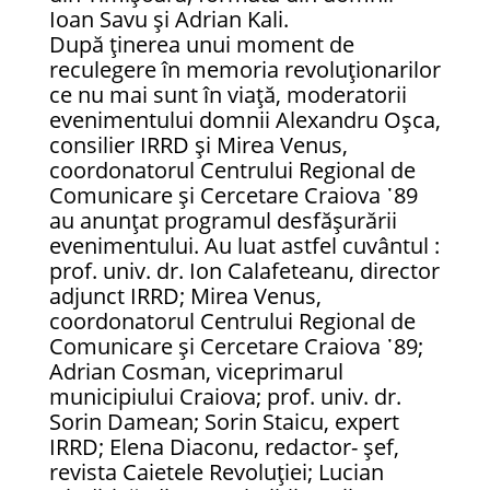
Ioan Savu și Adrian Kali.
După ținerea unui moment de
reculegere în memoria revoluționarilor
ce nu mai sunt în viață, moderatorii
evenimentului domnii Alexandru Oșca,
consilier IRRD și Mirea Venus,
coordonatorul Centrului Regional de
Comunicare și Cercetare Craiova ᾿89
au anunțat programul desfășurării
evenimentului. Au luat astfel cuvântul :
prof. univ. dr. Ion Calafeteanu, director
adjunct IRRD; Mirea Venus,
coordonatorul Centrului Regional de
Comunicare și Cercetare Craiova ᾿89;
Adrian Cosman, viceprimarul
municipiului Craiova; prof. univ. dr.
Sorin Damean; Sorin Staicu, expert
IRRD; Elena Diaconu, redactor- șef,
revista Caietele Revoluției; Lucian